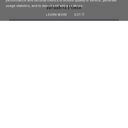
performance and security metrics to ensure quality of service, generate
Related Posts
usage statistics, and to detect and address abuse.
LEARN MORE
GOT IT