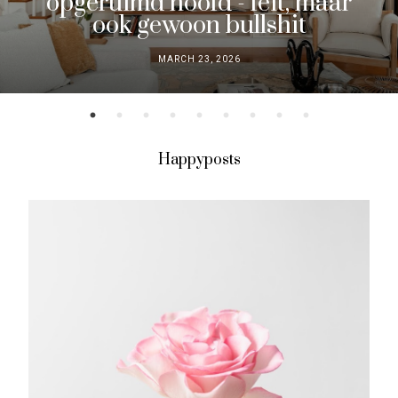
opgeruimd hoofd - feit, maar
ook gewoon bullshit
MARCH 23, 2026
Happyposts