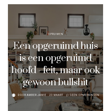
OPRUIMEN
Een opgeruimd huis
is een opgeruimd
hoofd - feit, maar ook
gewoon bullshit
DOOR
AMBER JAMIE
23 MAART
GEEN OPMERKINGEN