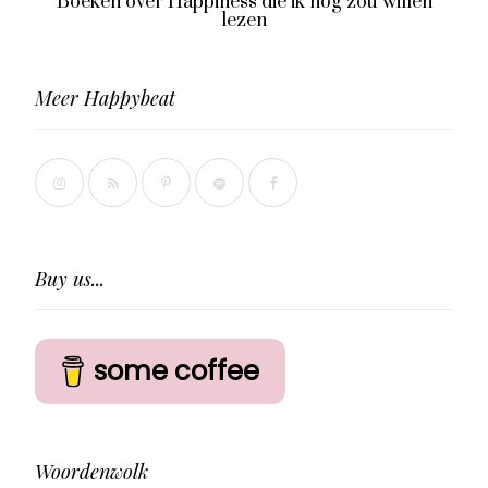
Boeken over Happiness die ik nog zou willen
lezen
Meer Happybeat
Buy us...
some coffee
Woordenwolk