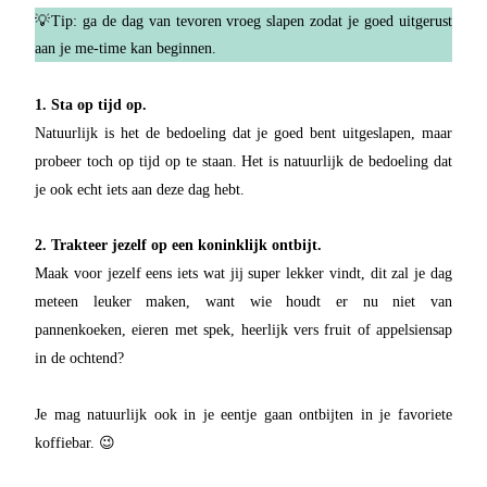
💡Tip: ga de dag van tevoren vroeg slapen zodat je goed uitgerust
aan je me-time kan beginnen.
1. Sta op tijd op.
Natuurlijk is het de bedoeling dat je goed bent uitgeslapen, maar
probeer toch op tijd op te staan. Het is natuurlijk de bedoeling dat
je ook echt iets aan deze dag hebt.
2. Trakteer jezelf op een koninklijk ontbijt.
Maak voor jezelf eens iets wat jij super lekker vindt, dit zal je dag
meteen leuker maken, want wie houdt er nu niet van
pannenkoeken, eieren met spek, heerlijk vers fruit of appelsiensap
in de ochtend?
Je mag natuurlijk ook in je eentje gaan ontbijten in je favoriete
koffiebar. 😉